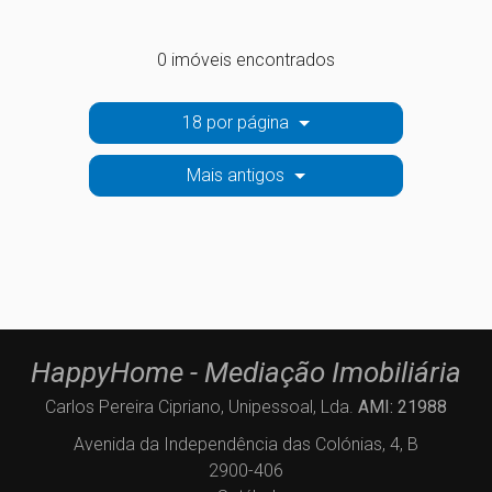
0 imóveis encontrados
18 por página
Mais antigos
HappyHome - Mediação Imobiliária
Carlos Pereira Cipriano, Unipessoal, Lda.
AMI: 21988
Avenida da Independência das Colónias, 4, B
2900-406