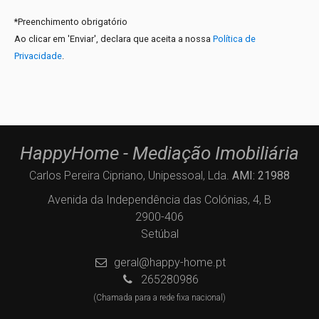
*
Preenchimento obrigatório
Ao clicar em 'Enviar', declara que aceita a nossa
Política de
Privacidade
.
HappyHome - Mediação Imobiliária
Carlos Pereira Cipriano, Unipessoal, Lda.
AMI: 21988
Avenida da Independência das Colónias, 4, B
2900-406
Setúbal
geral@happy-home.pt
265280986
(Chamada para a rede fixa nacional)