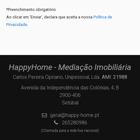
*
Preenchimento obrigatório
Ao clicar em 'Enviar', declara que aceita a nossa
Política de
Privacidade
.
HappyHome - Mediação Imobiliária
Carlos Pereira Cipriano, Unipessoal, Lda.
AMI: 21988
Avenida da Independência das Colónias, 4, B
2900-406
Setúbal
geral@happy-home.pt
265280986
(Chamada para a rede fixa nacional)