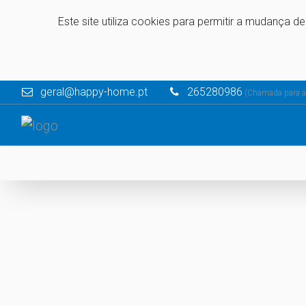
Este site utiliza cookies para permitir a mudança d
geral@happy-home.pt
265280986
(Chamada para a r