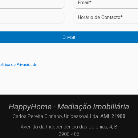
olítica de Privacidade
.
HappyHome - Mediação Imobiliária
Carlos Pereira Cipriano, Unipessoal, Lda.
AMI: 21988
Avenida da Independência das Colónias, 4, B
2900-406