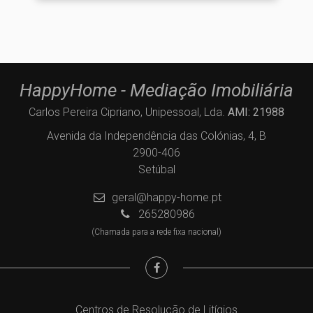
HappyHome - Mediação Imobiliária
Carlos Pereira Cipriano, Unipessoal, Lda.
AMI: 21988
Avenida da Independência das Colónias, 4, B
2900-406
Setúbal
geral@happy-home.pt
265280986
(Chamada para a rede fixa nacional)
Centros de Resolução de Litígios