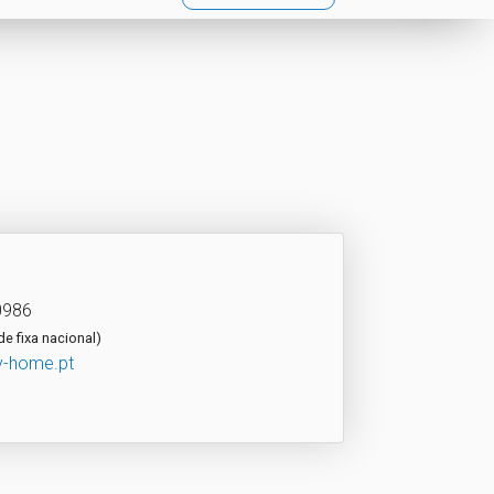
0986
e fixa nacional)
y-home.pt