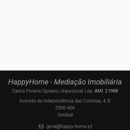
HappyHome - Mediação Imobiliária
Carlos Pereira Cipriano, Unipessoal, Lda.
AMI: 21988
Avenida da Independência das Colónias, 4, B
2900-406
Setúbal
geral@happy-home.pt