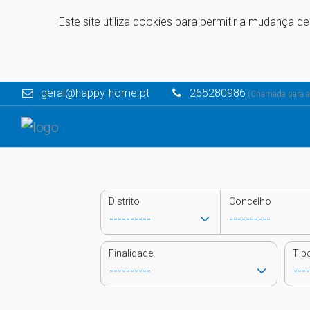
Este site utiliza cookies para permitir a mudança d
geral@happy-home.pt
265280986
(Chamada para a r
Distrito
Concelho
Finalidade
Tip