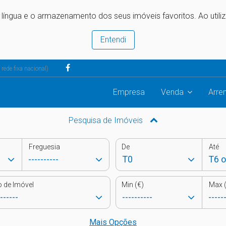
e língua e o armazenamento dos seus imóveis favoritos. Ao utili
Entendi
ede fixa nacional)
Empresa
Venda
Arre
Pesquisa de Imóveis
Freguesia
De
Até
o de Imóvel
Min (€)
Max (
Mais Opções