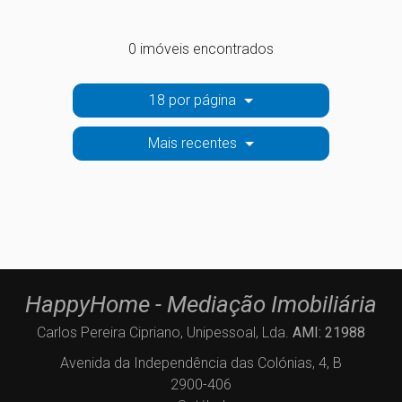
0 imóveis encontrados
18 por página
Mais recentes
HappyHome - Mediação Imobiliária
Carlos Pereira Cipriano, Unipessoal, Lda.
AMI: 21988
Avenida da Independência das Colónias, 4, B
2900-406