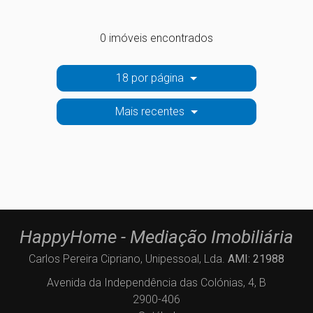
0 imóveis encontrados
18 por página
Mais recentes
HappyHome - Mediação Imobiliária
Carlos Pereira Cipriano, Unipessoal, Lda.
AMI: 21988
Avenida da Independência das Colónias, 4, B
2900-406